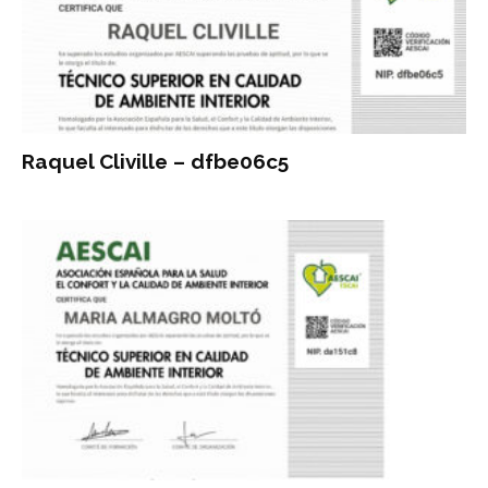
Raquel Cliville – dfbe06c5