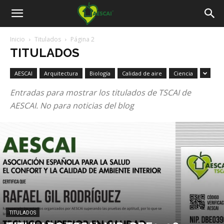
Aescai
Inicio
Titulados
Página 2
TITULADOS
AESCAI
Arquitectura
Biología
Calidad de aire
Ciencia
Entradas para mostrar los titulados de TSCAI de
AESCAI. No para noticias del blog
TITULADOS