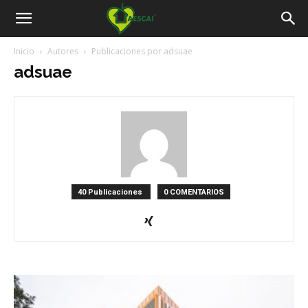
Aescai
Inicio
Autores
Publicaciones por adsuae
adsuae
40 Publicaciones
0 COMENTARIOS