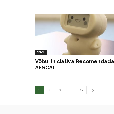
AESCAI
Vöbu: Iniciativa Recomendad
AESCAI
...
1
2
3
19