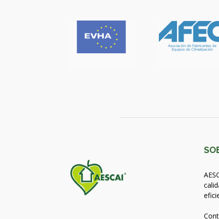
SO
AESC
calid
efici
Cont