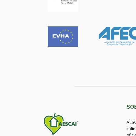
SO
AESC
calid
efici