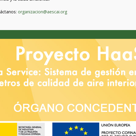
áctanos:
organizacion@aescai.org