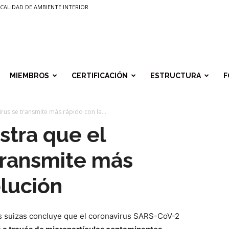
CALIDAD DE AMBIENTE INTERIOR
MIEMBROS
CERTIFICACIÓN
ESTRUCTURA
F
rus se transmite más rápido con la...
stra que el
transmite más
olución
s suizas concluye que el coronavirus SARS-CoV-2