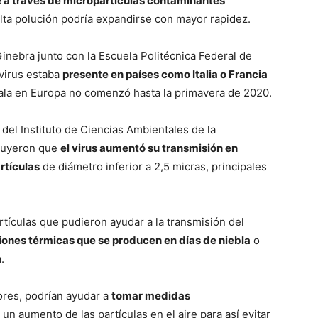
e a través de micropartículas contaminantes
 alta polución podría expandirse con mayor rapidez.
Ginebra junto con la Escuela Politécnica Federal de
avirus estaba
presente en países como Italia o Francia
ala en Europa no comenzó hasta la primavera de 2020.
r del Instituto de Ciencias Ambientales de la
cluyeron que
el virus aumentó su transmisión en
rtículas
de diámetro inferior a 2,5 micras, principales
ículas que pudieron ayudar a la transmisión del
iones térmicas que se producen en días de niebla
o
.
ores, podrían ayudar a
tomar medidas
n aumento de las partículas en el aire para así evitar