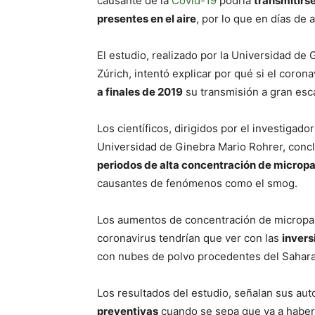
causante de la
Covid-19
podría
transmitirs
presentes en el aire
, por lo que en días de
El estudio, realizado por la Universidad de 
Zúrich, intentó explicar por qué si el coron
a finales de 2019
su transmisión a gran esc
Los científicos, dirigidos por el investigado
Universidad de Ginebra Mario Rohrer, con
periodos de alta concentración de micropa
causantes de fenómenos como el smog.
Los aumentos de concentración de micropart
coronavirus tendrían que ver con las
invers
con nubes de polvo procedentes del Sahara
Los resultados del estudio, señalan sus aut
preventivas
cuando se sepa que va a haber u