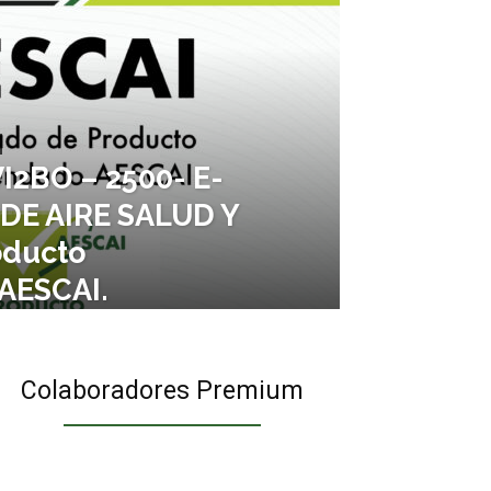
I2BO – 2500- E-
 DE AIRE SALUD Y
ducto
AESCAI.
Colaboradores Premium