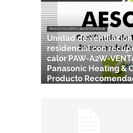
PRODUCTOS CERTIFICADOS POR AESCAI
Unidad de ventilación
residencial con recup
calor PAW-A2W-VENT
Panasonic Heating & C
Producto Recomendad