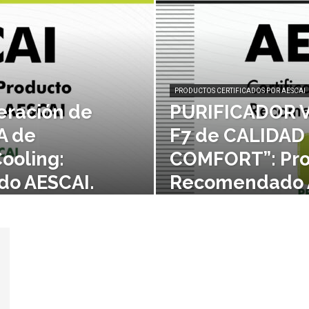
PRODUCTOS CERTIFICADOS POR AESCAI
eración de
PURIFICADOR V
A de
F7 de CALIDAD
ooling:
COMFORT”: Pro
o AESCAI.
Recomendado 