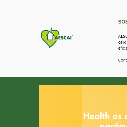
SO
AESC
calid
efici
Cont