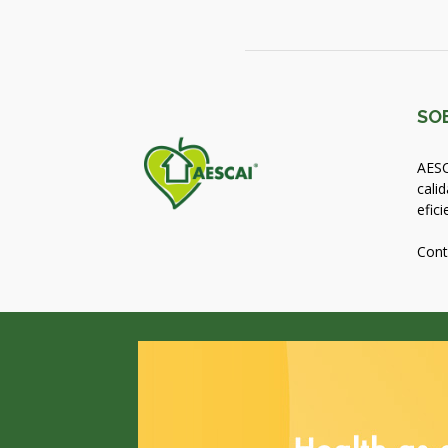
SO
AESC
calid
efici
Cont