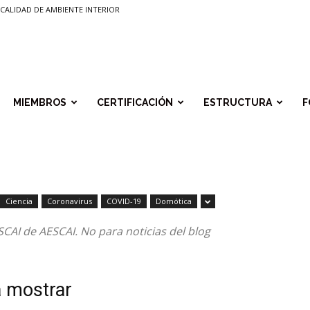
CALIDAD DE AMBIENTE INTERIOR
MIEMBROS
CERTIFICACIÓN
ESTRUCTURA
F
Ciencia
Coronavirus
COVID-19
Domótica
SCAI de AESCAI. No para noticias del blog
a mostrar