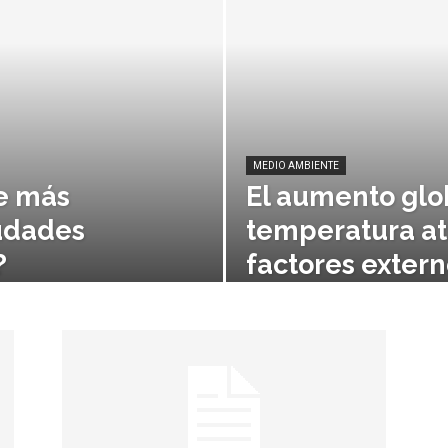
MEDIO AMBIENTE
re más
El aumento glo
iudades
temperatura at
?
factores extern