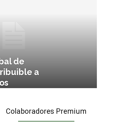
bal de
ribuible a
os
Colaboradores Premium