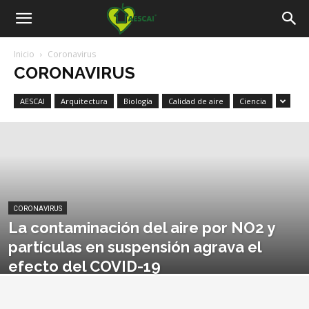
Aescai
Inicio
Coronavirus
CORONAVIRUS
AESCAI
Arquitectura
Biología
Calidad de aire
Ciencia
CORONAVIRUS
La contaminación del aire por NO2 y
partículas en suspensión agrava el
efecto del COVID-19