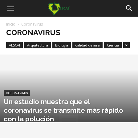
Aescai
Inicio
Coronavirus
CORONAVIRUS
AESCAI
Arquitectura
Biología
Calidad de aire
Ciencia
CORONAVIRUS
Un estudio muestra que el
coronavirus se transmite más rápido
con la polución